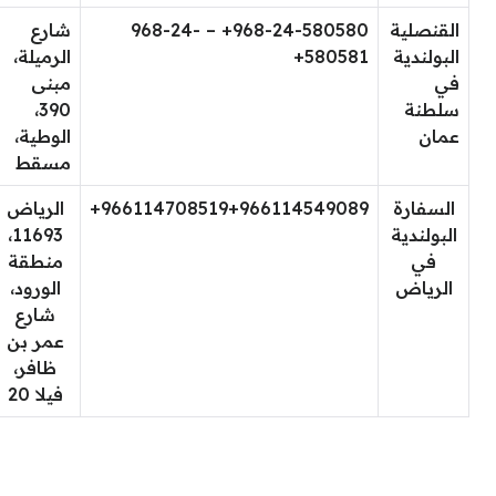
القنصلية
968-24-580580+ – 968-24-
شارع
البولندية
580581+
الرميلة،
في
مبنى
سلطنة
390،
عمان
الوطية،
مسقط
السفارة
966114708519+966114549089+
الرياض
البولندية
11693،
في
منطقة
الرياض
الورود،
شارع
عمر بن
ظافر،
فيلا 20